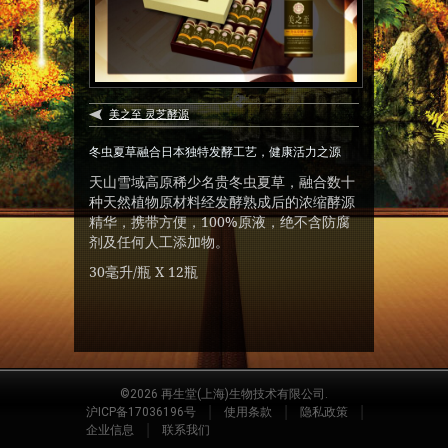
美之至 灵芝酵源
冬虫夏草融合日本独特发酵工艺，健康活力之源
天山雪域高原稀少名贵冬虫夏草，融合数十
种天然植物原材料经发酵熟成后的浓缩酵源
精华，携带方便，100%原液，绝不含防腐
剂及任何人工添加物。
30毫升/瓶 X 12瓶
©2026 再生堂(上海)生物技术有限公司.
|
|
|
沪ICP备17036196号
使用条款
隐私政策
|
企业信息
联系我们